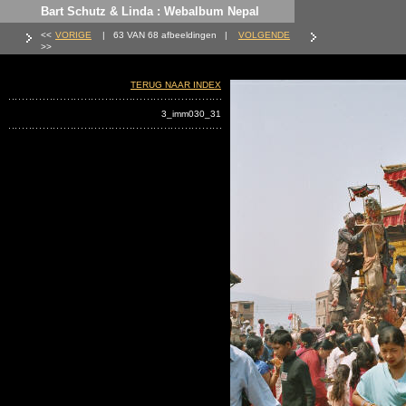
Bart Schutz & Linda : Webalbum Nepal
<<
VORIGE
| 63 VAN 68 afbeeldingen |
VOLGENDE
>>
TERUG NAAR INDEX
3_imm030_31