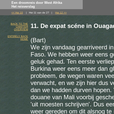
Een droomreis door West Afrika
Het reisverslag
<< Hst 10
| Hst 11 van de 27 |
Hst 12 >>
BACK TO THE
11. De expat scéne in Ouag
CHAPTER
OVERVIEW
ENTIRELY BACK
(Bart)
HOME
We zijn vandaag gearriveerd i
Faso. We hebben weer eens go
geluk gehad. Ten eerste verlie
Burkina weer eens meer dan gl
probleem, de wegen waren vee
verwacht, en we zijn hier dus
dan we hadden durven hopen. 
douane van Mali voorbij gesche
'uit moesten schrijven'. Dus e
weer gereden om dit alsnog te 